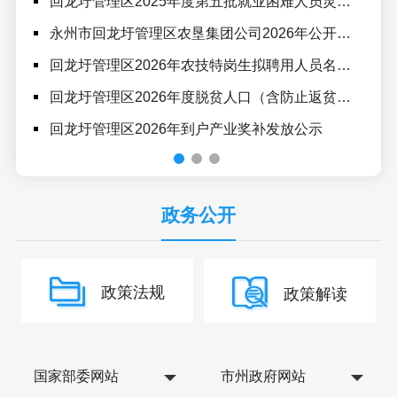
回龙圩管理区2025年度第五批就业困难人员灵活就业社保补贴拟发放人员名单公示
回
永州市回龙圩管理区农垦集团公司2026年公开招聘考试体检合格列入考察人员名单的公示
永州
回龙圩管理区2026年农技特岗生拟聘用人员名单公示
潇水
回龙圩管理区2026年度脱贫人口（含防止返贫致贫对象）一次性交通补助公示
2
回龙圩管理区2026年到户产业奖补发放公示
湖南
政务公开
政策法规
政策解读
国家部委网站
市州政府网站