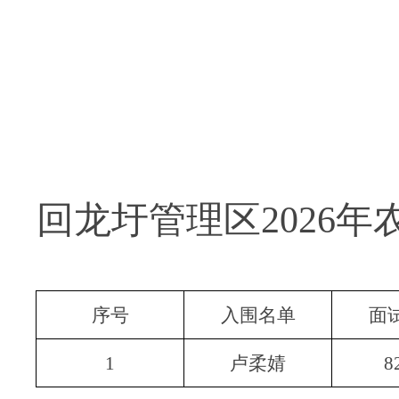
回龙圩管理区2026
序号
入围名单
面
1
卢柔婧
8