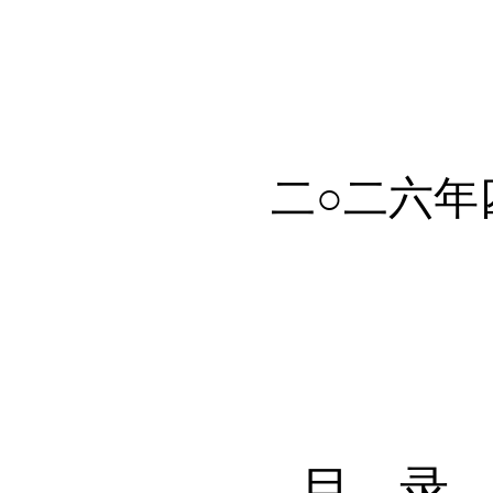
二
○二
六
年
目
录