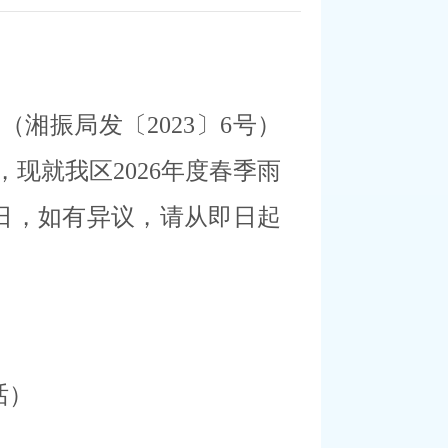
》（
湘振局发〔
202
3
〕
6
号
）
，现就我
区
2026年度春季雨
日，如有异议，请从即日起
话）