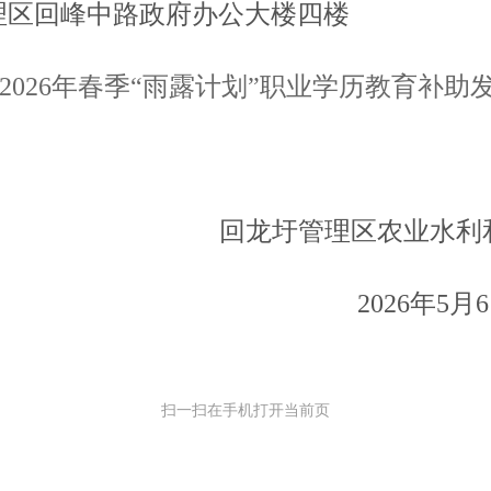
理区回峰中路政府办公大楼四楼
2026年春季“雨露计划”职业学历教育补助
回龙圩
管理区农业水利
20
26
年
5
月
6
扫一扫在手机打开当前页