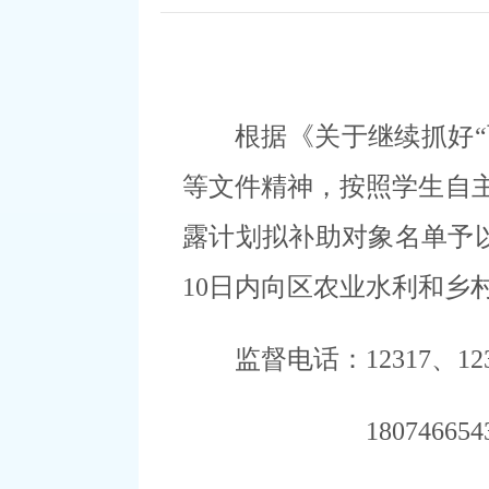
根据
《
关于继续
抓好
“
等
文件精神，
按照
学生
自
露计划
拟补助对象名单
予
10
日内向
区农业水利和乡
监督电话：
12317、
18074