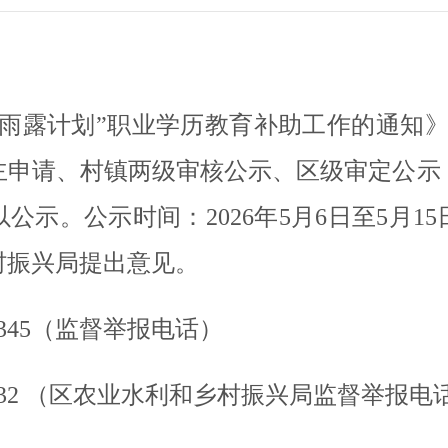
雨露计划
”
职业学历教育补助工作的通知
主
申请
、
村镇两级审核
公示
、
区级审定公示
以
公示。公示时间：
20
26
年
5
月
6
日至
5
月
15
村振兴局
提出意见。
12345（监督举报电话）
665432 （区农业水利和乡村振兴局监督举报电